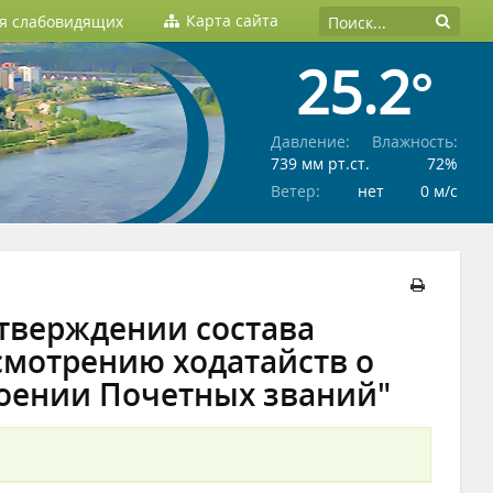
Карта сайта
ля слабовидящих
25.2°
Давление:
Влажность:
739 мм рт.ст.
72%
Ветер:
нет
0 м/c
 утверждении состава
смотрению ходатайств о
оении Почетных званий"