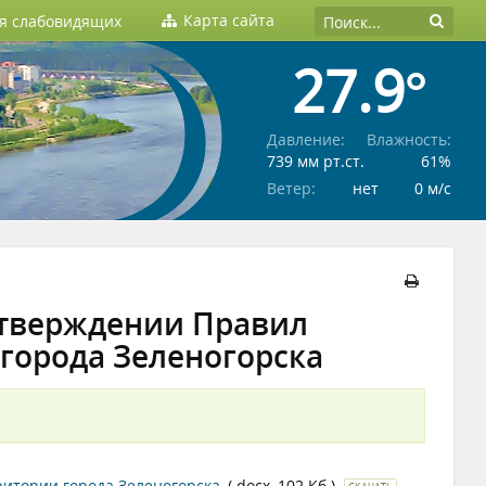
Карта сайта
ля слабовидящих
27.9°
Давление:
Влажность:
739 мм рт.ст.
61%
Ветер:
нет
0 м/c
 утверждении Правил
 города Зеленогорска
ритории города Зеленогорска
(.docx, 102 Кб.)