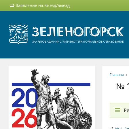
Заявление на въезд/выезд
Главная
№ 1
Ре
№ 1-2р