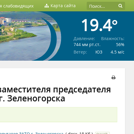
Карта сайта
ля слабовидящих
19.4°
Давление:
Влажность:
744 мм рт.ст.
56%
Ветер:
ЮЗ
4.5 м/c
 заместителя председателя
г. Зеленогорска
епутатов ЗАТО г. Зеленогорска
(.docx, 18 Кб.)