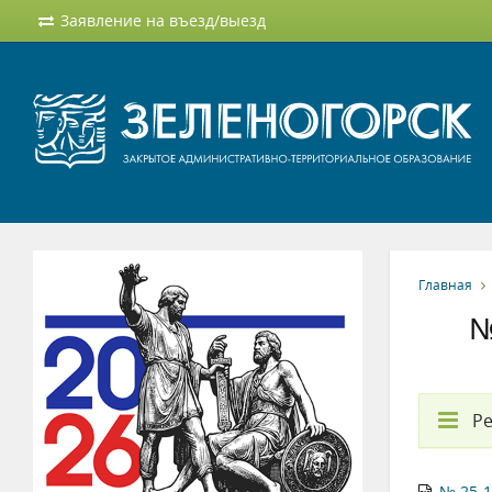
Заявление на въезд/выезд
Главная
№
Ре
№ 25-1