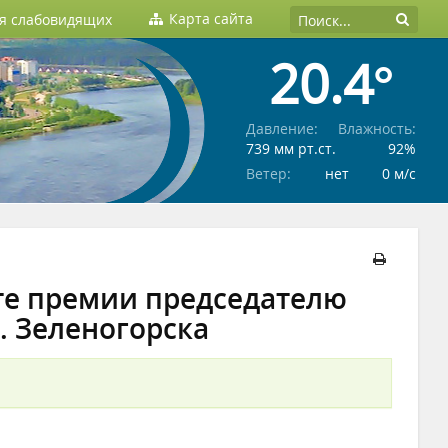
Карта сайта
ля слабовидящих
20.4°
Давление:
Влажность:
739 мм рт.ст.
92%
Ветер:
нет
0 м/c
ате премии председателю
. Зеленогорска