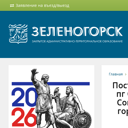
Заявление на въезд/выезд
Главная
Пос
пг
Со
го