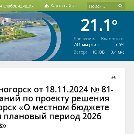
Карта сайта
ля слабовидящих
21.1°
Давление:
Влажность:
741 мм рт.ст.
66%
Ветер:
ЮЮВ
0.4 м/c
огорск от 18.11.2024 № 81-
аний по проекту решения
горск «О местном бюджете
и плановый период 2026 –
в»