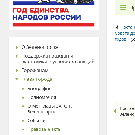
П
Постан
Совета д
годов»
(.
О Зеленогорске
Поддержка граждан и
экономики в условиях санкций
Горожанам
Глава города
Биография
Полномочия
Отчет главы ЗАТО г.
Постан
Зеленогорск
Зелено
События
Правовые акты