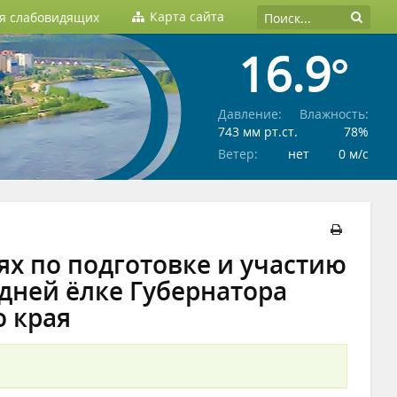
Карта сайта
ля слабовидящих
16.9°
Давление:
Влажность:
743 мм рт.ст.
78%
Ветер:
нет
0 м/c
ях по подготовке и участию
одней ёлке Губернатора
о края