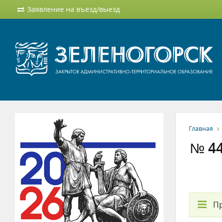
Заявление на въезд/выезд
Главная
№ 44
П