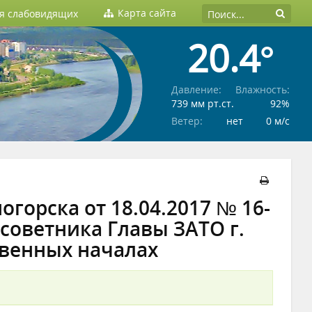
Карта сайта
ля слабовидящих
20.4°
Давление:
Влажность:
739 мм рт.ст.
92%
Ветер:
нет
0 м/c
горска от 18.04.2017 № 16-
советника Главы ЗАТО г.
твенных началах