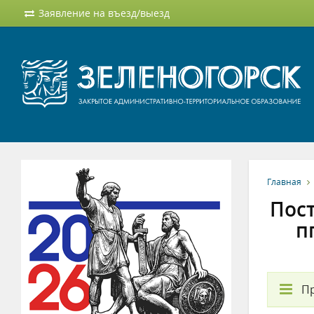
Заявление на въезд/выезд
Главная
Пост
п
П