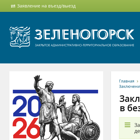
Заявление на въезд/выезд
Главная
Заключени
Закл
в б
За
де