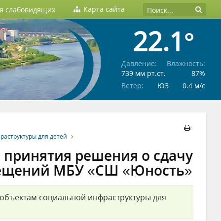
Карта сайта
ля слабовидящих
22.1°
Давление:
Влажность:
739 мм рт.ст.
87%
Ветер:
ЮЗ
0.4 м/c
раструктуры для детей
 принятия решения о сдачу
мещений МБУ «СШ «Юность»
 объектам социальной инфраструктуры для