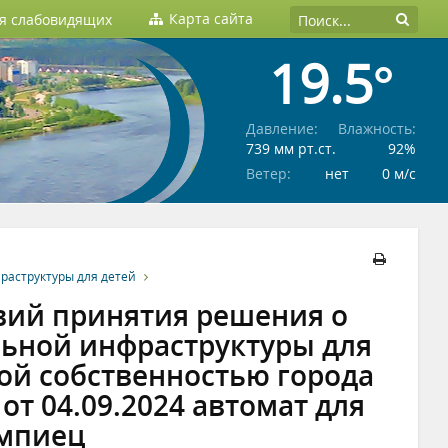
Карта сайта
ля слабовидящих
19.5°
Давление:
Влажность:
739 мм рт.ст.
92%
Ветер:
нет
0 м/c
раструктуры для детей
вий принятия решения о
льной инфраструктуры для
ой собственностью города
от 04.09.2024 автомат для
мпиец