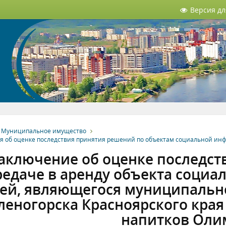
Версия д
Муниципальное имущество
я об оценке последствия принятия решений по объектам социальной инф
аключение об оценке последст
редаче в аренду объекта социа
ей, являющегося муниципальн
леногорска Красноярского края 
напитков Оли