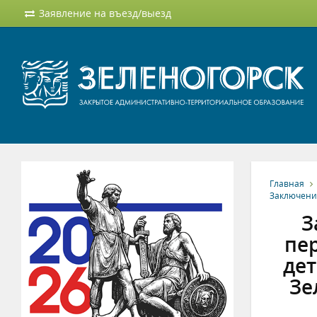
Заявление на въезд/выезд
Главная
Заключени
З
пе
дет
Зе