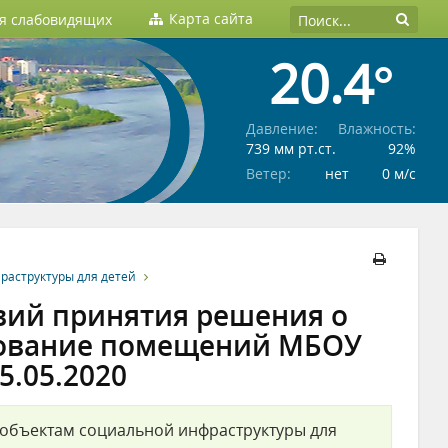
Карта сайта
ля слабовидящих
20.4°
Давление:
Влажность:
739 мм рт.ст.
92%
Ветер:
нет
0 м/c
раструктуры для детей
вий принятия решения о
зование помещений МБОУ
5.05.2020
 объектам социальной инфраструктуры для