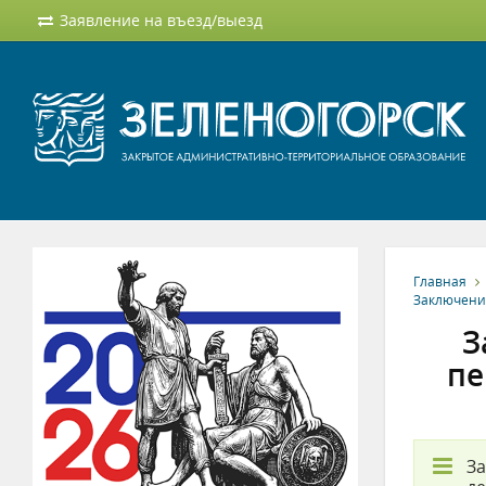
Заявление на въезд/выезд
Главная
Заключени
З
пе
За