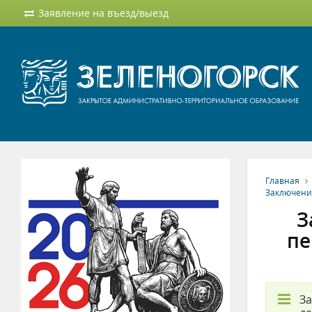
Заявление на въезд/выезд
Главная
Заключени
З
пе
За