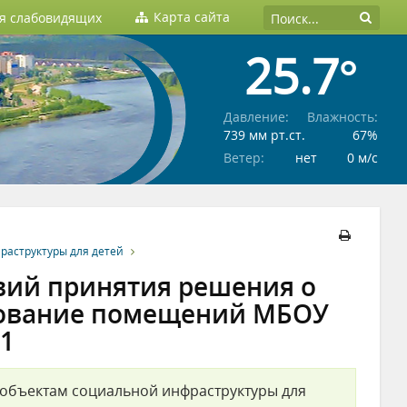
Карта сайта
ля слабовидящих
25.7°
Давление:
Влажность:
739 мм рт.ст.
67%
Ветер:
нет
0 м/c
раструктуры для детей
вий принятия решения о
зование помещений МБОУ
1
 объектам социальной инфраструктуры для