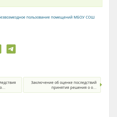
в безвозмездное пользование помещений МБОУ СОШ
ледствия
Заключение об оценке последствий
по…
принятия решения о о…