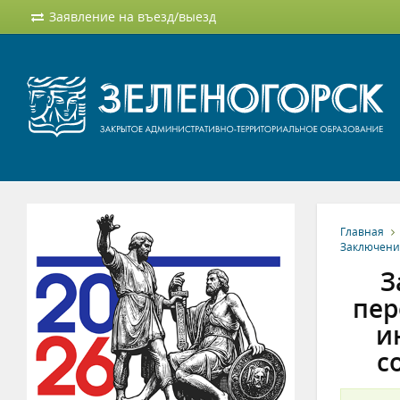
Заявление на въезд/выезд
Главная
Заключени
З
пер
и
с