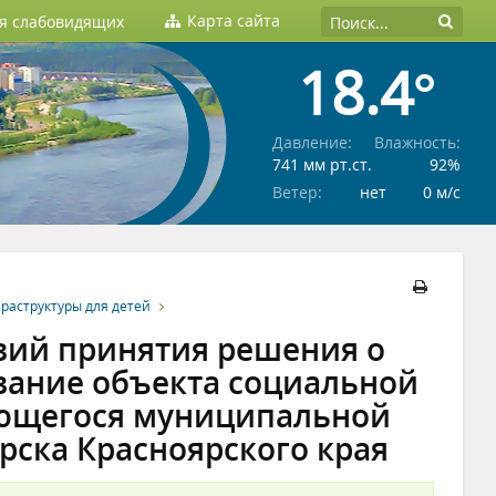
Карта сайта
ля слабовидящих
18.4°
Давление:
Влажность:
741 мм рт.ст.
92%
Ветер:
нет
0 м/c
раструктуры для детей
вий принятия решения о
вание объекта социальной
яющегося муниципальной
рска Красноярского края