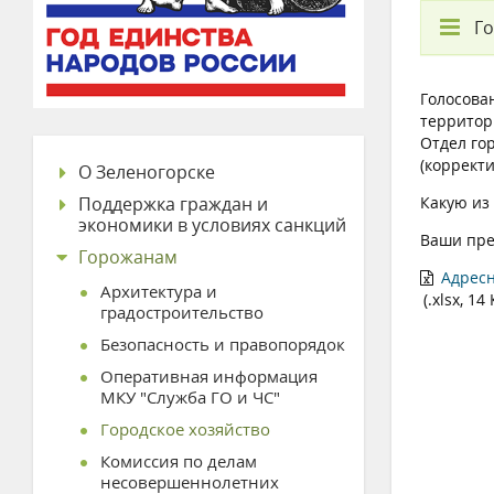
Го
Голосова
территор
Отдел го
(коррект
О Зеленогорске
Поддержка граждан и
Какую из
экономики в условиях санкций
Ваши пре
Горожанам
Адресн
Архитектура и
(.xlsx, 14
градостроительство
Безопасность и правопорядок
Оперативная информация
МКУ "Служба ГО и ЧС"
Городское хозяйство
Комиссия по делам
несовершеннолетних