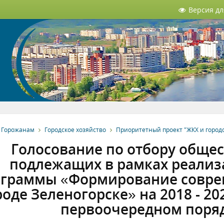
Версия д
Горожанам
Городское хозяйство
Приоритетный проект "ЖКХ и городс
Голосование по отбору обще
подлежащих в рамках реали
граммы «Формирование соврем
роде Зеленогорске» на 2018 - 20
первоочередном поряд