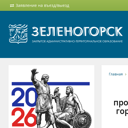
Заявление на въезд/выезд
Главная
про
го