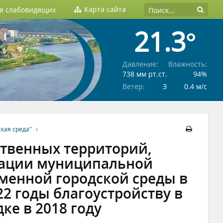
Карта сайта
ля слабовидящих
21.3°
Давление:
Влажность:
738 мм рт.ст.
94%
Ветер:
З
0.4 м/c
кая среда"
ственных территорий,
зации муниципальной
енной городской среды в
22 годы благоустройству в
ке в 2018 году