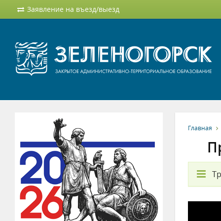
Заявление на въезд/выезд
Главная
П
Т