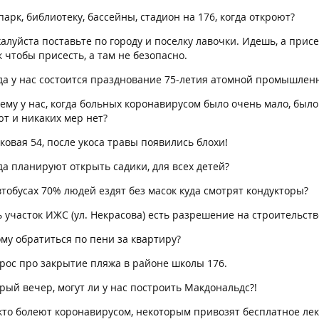
парк, библиотеку, бассейны, стадион на 176, когда откроют?
алуйста поставьте по городу и поселку лавочки. Идешь, а прис
 чтобы присесть, а там не безопасно.
гда у нас состоится празднование 75-летия атомной промышленн
ему у нас, когда больных коронавирусом было очень мало, было
т и никаких мер нет?
ковая 54, после укоса травы появились блохи!
да планируют открыть садики, для всех детей?
втобусах 70% людей ездят без масок куда смотрят кондукторы?
ь участок ИЖС (ул. Некрасова) есть разрешение на строительств
ому обратиться по пени за квартиру?
прос про закрытие пляжа в районе школы 176.
рый вечер, могут ли у нас построить Макдональдс?!
 кто болеют коронавирусом, некоторым привозят бесплатное лека