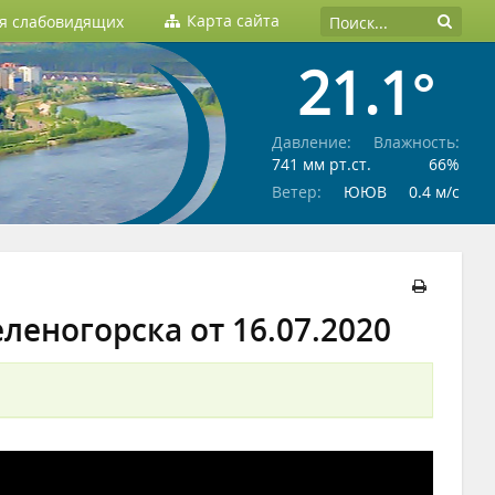
Карта сайта
ля слабовидящих
21.1°
Давление:
Влажность:
741 мм рт.ст.
66%
Ветер:
ЮЮВ
0.4 м/c
леногорска от 16.07.2020