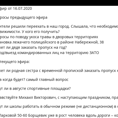
фир от 16.07.2020
просы предыдущего эфира
ители решили переехать в наш город. Слышала, что необходи
вижимости. У кого его получить?
росы по поводу укоса травы в дворовых территориях
ановка лежачего полицейского в районе Набережной, 38
ет ли дядя заказать пропуск на год?
зд/выезд командированных лиц на территорию ЗАТО
текущего эфира:
жет ли родная сестра с временной пропиской заказать пропуск 
а когда будет? самый главный вопрос
ут ли в августе спортивные площадки?
равствуйте Михаил Викторович, с наступающим праздником, пра
дут ли школы работать в обычном режиме (не дистанционном) в 
Парковой 50-60 Борщевик уже в рост человека вдоль дороги – ко