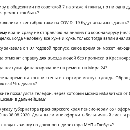
иву в общежитии по советской 7 на этаже 4 плиты, но ни одна 
я ремонт как быть?
кольники к сентябрю тоже на COVID -19 будут анализы сдавать?
ему врачи сразу не отправляю на анализ по коронавирусу (чело
делю, когда человеку всё хуже и хуже, только тогда взяли анализ
у заказала с 1.07 годовой пропуск, какое время он может наход
гда отменят справку для въезда людей без прописки в Краснояр
гда поступит финансирование на ремонт на Мира 24?
сле капремонта крыши стены в квартире мокнут в дождь. Обраща
ются! Что делать?
ажите пожалуйста телефон, через который можно избавиться от 
кошками в дальнейшем?
о указу губернатора красноярского края пенсионерам 65+ оформ
20 по 08.08.2020. Должны ли мне оформить больничный лист. я 
ак подать заявку на должность директора МУП «Глобус»?