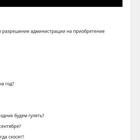
мо разрешение администрации на приобретение
на год?
здник будем гулять?
сентябре?
гда скосят?