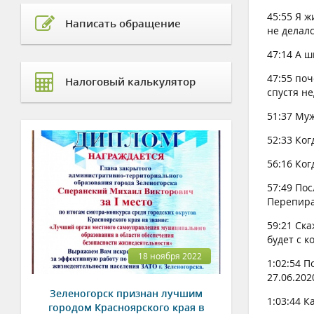
45:55 Я ж
Написать обращение
не делалс
47:14 А ш
47:55 поч
Налоговый калькулятор
спустя не
51:37 Муж
52:33 Ко
56:16 Ко
57:49 По
Перепира
59:21 Ск
будет с 
18 ноября 2022
1:02:54 П
27.06.20
Зеленогорск признан лучшим
1:03:44 К
городом Красноярского края в