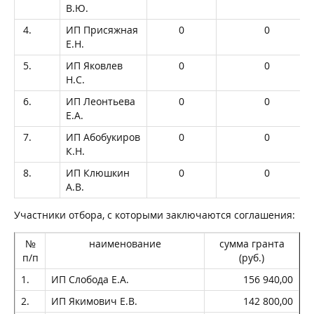
В.Ю.
4.
ИП Присяжная
0
0
Е.Н.
5.
ИП Яковлев
0
0
Н.С.
6.
ИП Леонтьева
0
0
Е.А.
7.
ИП Абобукиров
0
0
К.Н.
8.
ИП Клюшкин
0
0
А.В.
Участники отбора, с которыми заключаются соглашения:
№
наименование
сумма гранта
п/п
(руб.)
1.
ИП Слобода Е.А.
156 940,00
2.
ИП Якимович Е.В.
142 800,00