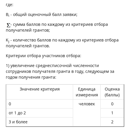
где:
B
- общий оценочный балл заявки;
i
- сумма баллов по каждому из критериев отбора
получателей грантов;
K
- количество баллов по каждому из критериев отбора
j
получателей грантов.
Критерии отбора участников отбора:
1) увеличение среднесписочной численности
сотрудников получателя гранта в году, следующем за
годом получения гранта:
Значение критерия
Единица
Оценка
измерения
(баллы)
0
человек
0
от 1 до 2
1
3 и более
2