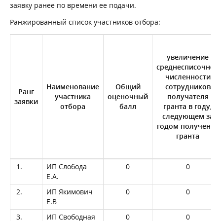
заявку ранее по времени ее подачи.
Ранжированный список участников отбора:
увеличение
среднесписочной
численности
Наименование
Общий
сотрудников
Ранг
участника
оценочный
получателя
заявки
отбора
балл
гранта в году,
следующем за
годом получения
гранта
1.
ИП Слобода
0
0
Е.А.
2.
ИП Якимович
0
0
Е.В
3.
ИП Свободная
0
0