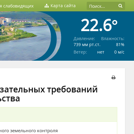
Карта сайта
ля слабовидящих
22.6°
Давление:
Влажность:
739 мм рт.ст.
81%
Ветер:
нет
0 м/c
зательных требований
ьства
ого земельного контроля