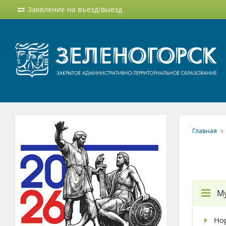
Заявление на въезд/выезд
Главная
М
Но