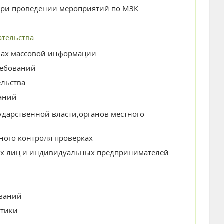
при проведении мероприятий по МЗК
ательства
вах массовой информации
ребований
ельства
аний
дарственной власти,органов местного
ного контроля проверках
их лиц и индивидуальных предпринимателей
ований
ктики