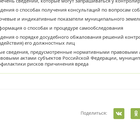
ечень сведений, которые могут запрашиваться у контроли
дения о способах получения консультаций по вопросам с
ючевые и индикативные показатели муниципального земел
формация о способах и процедуре самообследования
дения о порядке досудебного обжалования решений контро
здействия) его должностных лиц
ые сведения, предусмотренные нормативными правовыми 
авовыми актами субъектов Российской Федерации, муници
офилактики рисков причинения вреда
Поделиться: