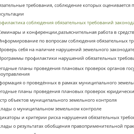
язательные требования, соблюдение которых оценивается 
нсультации
офилактика соблюдения обязательных требований законод
Семинары и конференции,разъяснительная работа в средст
Информирование по вопросам соблюдения обязательных т
Проверь себя на наличие нарушений земельного законодат
Программы профилактики нарушений обязательных требов
егодные планы проведения плановых проверок органов госу
моуправления
формация о проведённых в рамках муниципального земель
егодные планы проведения плановых проверок юридическ
стр объектов муниципального земельного контроля
клады о муниципальном земельном контроле
дикаторы и критерии риска нарушения обязательных треб
клады о результатах обобщения правоприменительной пра