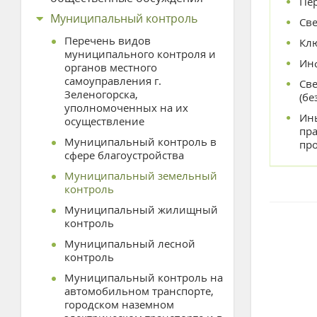
Пер
Муниципальный контроль
Све
Перечень видов
Кл
муниципального контроля и
Ин
органов местного
самоуправления г.
Све
Зеленогорска,
(бе
уполномоченных на их
Ин
осуществление
пр
Муниципальный контроль в
пр
сфере благоустройства
Муниципальный земельный
контроль
Муниципальный жилищный
контроль
Муниципальный лесной
контроль
Муниципальный контроль на
автомобильном транспорте,
городском наземном