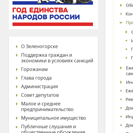
Об
Ко
Пр
О Зеленогорске
Поддержка граждан и
экономики в условиях санкций
Еж
Горожанам
са
Глава города
Ин
Администрация
Еж
Совет депутатов
Рее
Малое и среднее
До
предпринимательство
Ин
Муниципальное имущество
До
Публичные слушания и
общественные обсуждения