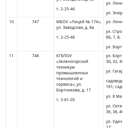
ул. Ленина,
т. 2-25-46
ул. Энергет
10
747
МБОУ «Лицей № 174»,
ул. Ленина
ул. Заводская, д. 8а
ул. Строите
т. 2-25-46
6Б, 7, 8;
ул. Бортни
11
748
КГБПОУ
ул. Бортник
«Зеленогорский
30, 32, 36, 3
техникум
ул. Гагарин
промышленных
технологий и
садоводств
сервиса», ул.
161; садов
Бортникова, д. 17
ул. 8 Март
т. 3-61-05
ул. Октябрь
36, 38, 46;
ул. Удачная,
17;