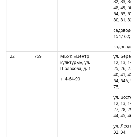
32, 33, 34, 3
48, 49, 50, 5
64, 65, 67, 6
80, 81, 82, 8
садоводств
154,162; с
садоводств
22
759
МБУК «Центр
ул. Берегова
культуры», ул.
12, 13, 14, 1
Шолохова, д. 1
25, 26, 27, 2
40, 41, 42, 4
т. 4-64-90
54, 54А, 55, 
75;
ул. Восточна
12, 13, 14, 1
27, 28, 29, 3
44, 45, 46, 4
ул. Лесная, 
32, 34;