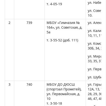
ул. Набереж
т. 4-05-19
ул. Советска
10.
2
739
МБОУ «Гимназия №
ул. Александ
164», ул. Советская, д.
ул. Калинина
5а
10, 11, 11А,
т. 3-55-52 (доб. 111)
ул. Комсомо
30Б, 34, 34А
ул. Мира, д
33, 35, 37, 
ул. Первома
ул. Шубина, 
3
740
МБОУ ДО ДЮСШ
ул. Горького
(спортзал Прометей),
12А, 13, 14, 
ул. Первомайская, д.
28, 29, 30, 3
10
46, 47, 48, 4
т. 3-50-18