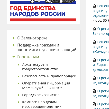
Решени
выдвинут
отделени
(.doc, 35 
О реги
Зеленого
О Зеленогорске
Решени
Поддержка граждан и
выдвинут
экономики в условиях санкций
«Коммуни
Горожанам
О реги
Архитектура и
избирате
градостроительство
демократ
Безопасность и правопорядок
О реги
одноманд
Оперативная информация
МКУ "Служба ГО и ЧС"
О реги
Городское хозяйство
одноманд
Комиссия по делам
О реги
несовершеннолетних
Зеленого