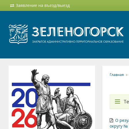
Заявление на въезд/выезд
Главная
Т
О резу
округу №