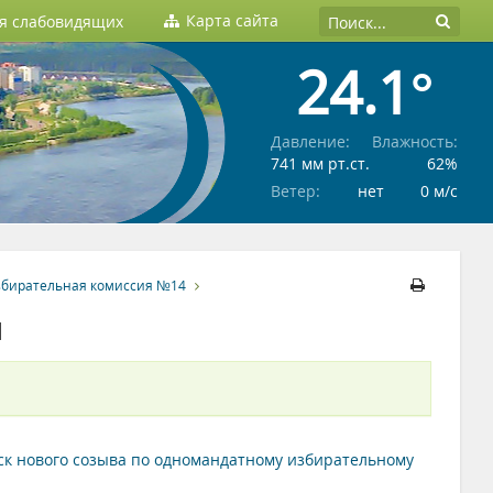
Карта сайта
ля слабовидящих
24.1°
Давление:
Влажность:
741 мм рт.ст.
62%
Ветер:
нет
0 м/c
збирательная комиссия №14
я
рск нового созыва по одномандатному избирательному