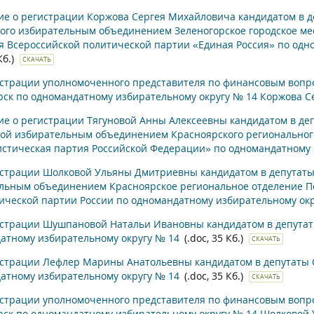
е о регистрации Коржова Сергея Михайловича кандидатом в деп
ого избирательным объединением Зеленогорское городское ме
я Всероссийской политической партии «Единая Россия» по одн
Кб.)
СКАЧАТЬ
страции уполномоченного представителя по финансовым вопрос
рск по одномандатному избирательному округу № 14 Коржова 
е о регистрации Тягуновой Анны Алексеевны кандидатом в депу
ой избирательным объединением Красноярского регионального
стическая партия Российской Федерации» по одномандатному 
страции Шолковой Ульяны Дмитриевны кандидатом в депутаты С
льным объединением Красноярское региональное отделение П
ической партии России по одномандатному избирательному ок
страции Шушпановой Натальи Ивановны кандидатом в депутаты 
атному избирательному округу № 14
(.doc, 35 Кб.)
СКАЧАТЬ
страции Лефлер Марины Анатольевны кандидатом в депутаты Со
атному избирательному округу № 14
(.doc, 35 Кб.)
СКАЧАТЬ
страции уполномоченного представителя по финансовым вопрос
рск по одномандатному избирательному округу № 14 Шолково