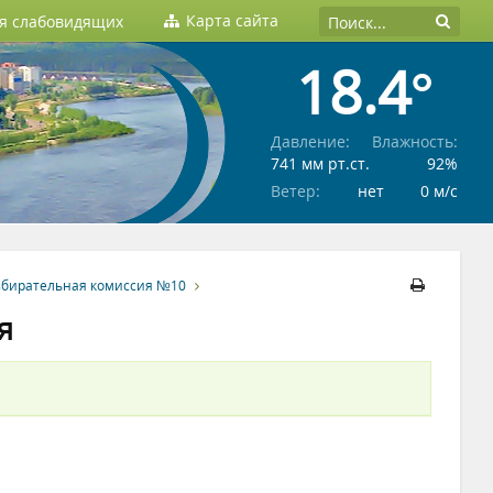
Карта сайта
ля слабовидящих
18.4°
Давление:
Влажность:
741 мм рт.ст.
92%
Ветер:
нет
0 м/c
збирательная комиссия №10
я