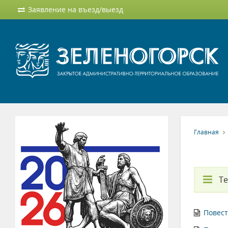
Заявление на въезд/выезд
Главная
Т
Повест