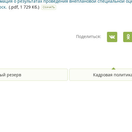
ация о результатах проведения внеплановой специальной оце
рск.
(.pdf, 1 729 Кб.)
СКАЧАТЬ
Поделиться:
ый резерв
Кадровая политик