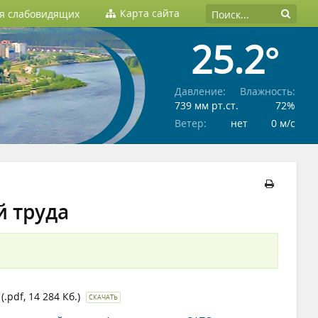
Карта сайта
ля слабовидящих
25.2°
Давление:
Влажность:
739 мм рт.ст.
72%
Ветер:
нет
0 м/c
й труда
(.pdf, 14 284 Кб.)
СКАЧАТЬ