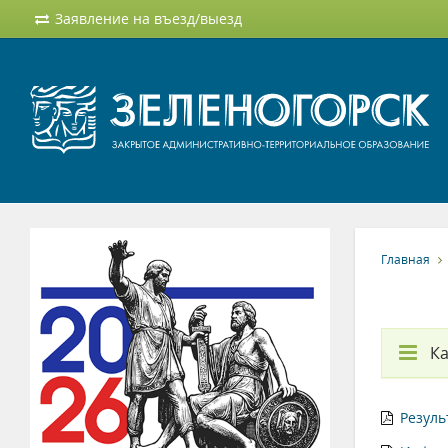
Заявление на въезд/выезд
Главная
Ка
Резуль