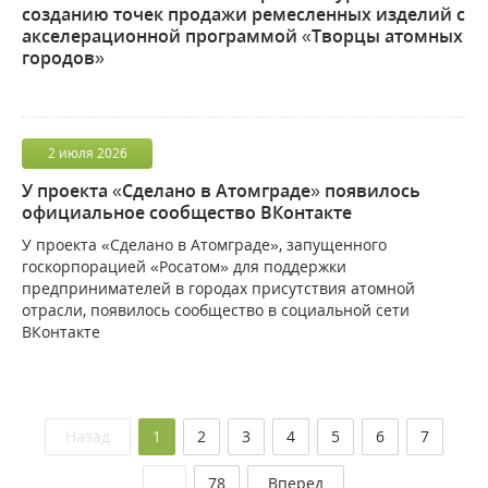
созданию точек продажи ремесленных изделий с
акселерационной программой «Творцы атомных
городов»
2
июля
2026
У проекта «Сделано в Атомграде» появилось
официальное сообщество ВКонтакте
У проекта «Сделано в Атомграде», запущенного
госкорпорацией «Росатом» для поддержки
предпринимателей в городах присутствия атомной
отрасли, появилось сообщество в социальной сети
ВКонтакте
(текущая)
Назад
1
2
3
4
5
6
7
…
78
Вперед