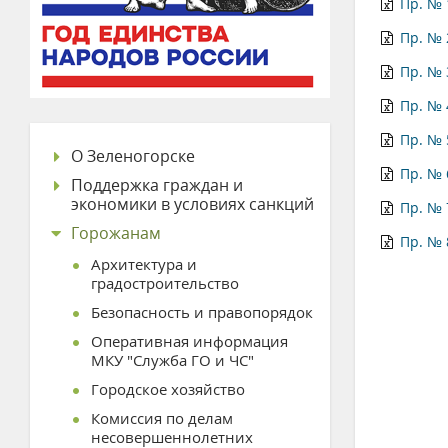
Пр. № 
Пр. № 
Пр. № 
Пр. № 
Пр. №
О Зеленогорске
Пр. №
Поддержка граждан и
экономики в условиях санкций
Пр. № 
Горожанам
Пр. № 
Архитектура и
градостроительство
Безопасность и правопорядок
Оперативная информация
МКУ "Служба ГО и ЧС"
Городское хозяйство
Комиссия по делам
несовершеннолетних