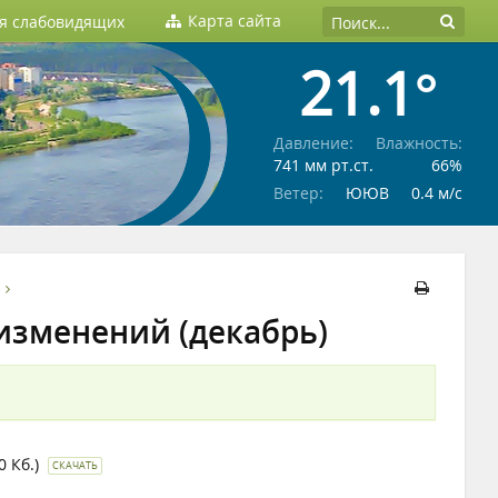
Карта сайта
ля слабовидящих
21.1°
Давление:
Влажность:
741 мм рт.ст.
66%
Ветер:
ЮЮВ
0.4 м/c
изменений (декабрь)
80 Кб.)
СКАЧАТЬ