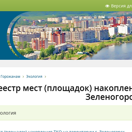
Версия д
Горожанам
Экология
еестр мест (площадок) накоплен
Зеленогор
кология
ст (площадок) накопления ТКО на территории г. Зеленогорск