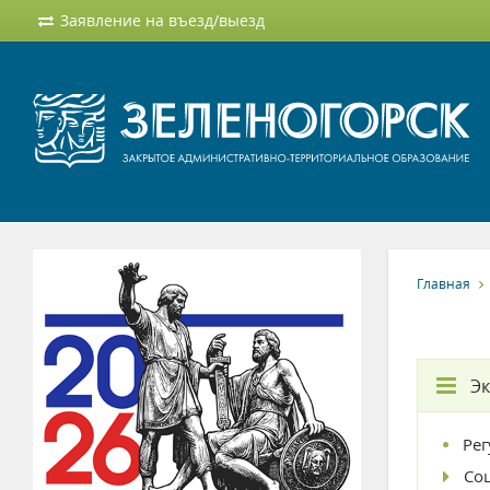
Заявление на въезд/выезд
Главная
Э
Ре
Со