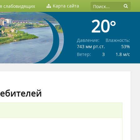
Карта сайта
ля слабовидящих
20°
Давление:
Влажность:
743 мм рт.ст.
53%
Ветер:
З
1.8 м/c
ребителей