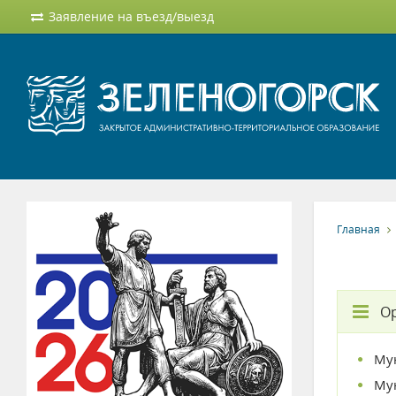
Заявление на въезд/выезд
Главная
О
Му
Му