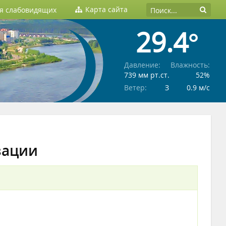
Карта сайта
ля слабовидящих
29.4°
Давление:
Влажность:
739 мм рт.ст.
52%
Ветер:
З
0.9 м/c
зации