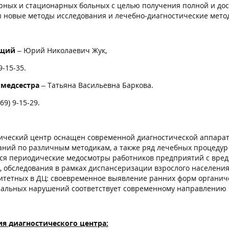
рных и стационарных больных с целью получения полной и дос
 новые методы исследования и лечебно-диагностические мето
ющий
– Юрий Николаевич Жук,
9-15-35.
 медсестра
– Татьяна Васильевна Баркова.
69) 9-15-29.
ический центр оснащен современной диагностической аппара
аний по различным методикам, а также ряд лечебных процедур
ся периодические медосмотры работников предприятий с вре
, обследования в рамках диспансеризации взрослого населени
итетных в ДЦ: своевременное выявление ранних форм органиче
альных нарушений соответствует современному направлению
я диагностического центра: