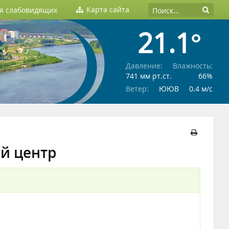
Карта сайта
ля слабовидящих
21.1°
Давление:
Влажность:
741 мм рт.ст.
66%
Ветер:
ЮЮВ
0.4 м/c
й центр