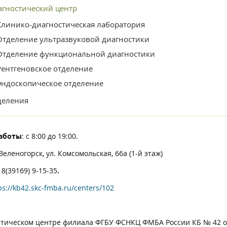
агностический центр
Клинико-диагностическая лаборатория
Отделение ультразвуковой диагностики
Отделение функциональной диагностики
Рентгеновское отделение
Эндоскопическое отделение
деления
аботы
: с 8:00 до 19:00.
 Зеленогорск, ул. Комсомольская, 66а (1-й этаж)
:
8(39169) 9-15-35
.
ps://kb42.skc-fmba.ru/centers/102
стическом центре филиала ФГБУ ФСНКЦ ФМБА России КБ № 42 о