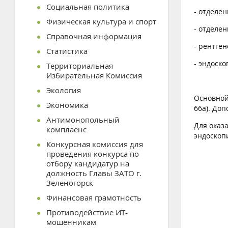
Социальная политика
- отделен
Физическая культура и спорт
- отделе
Справочная информация
- рентген
Статистика
- эндоск
Территориальная
Избирательная Комиссия
Экология
Основной 
Экономика
66а). До
Антимонопольный
Для оказ
комплаенс
эндоскоп
Конкурсная комиссия для
проведения конкурса по
отбору кандидатур на
должность Главы ЗАТО г.
Зеленогорск
Финансовая грамотность
Противодействие ИТ-
мошенникам