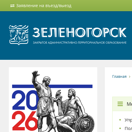
Заявление на въезд/выезд
Главная
М
Уп
По