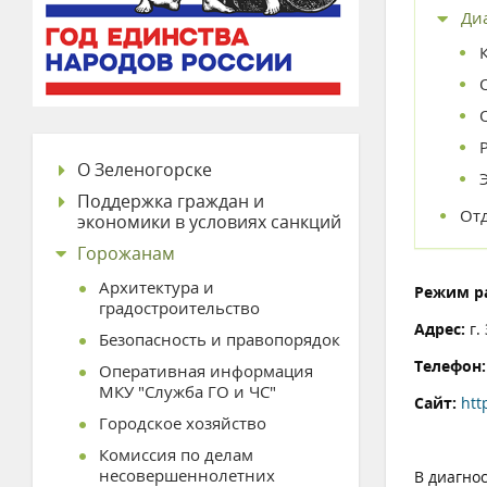
Ди
О Зеленогорске
Поддержка граждан и
От
экономики в условиях санкций
Горожанам
Архитектура и
Режим р
градостроительство
Адрес:
г.
Безопасность и правопорядок
Телефон
Оперативная информация
МКУ "Служба ГО и ЧС"
Сайт:
htt
Городское хозяйство
Комиссия по делам
несовершеннолетних
В диагно