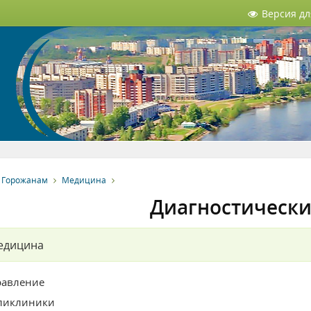
Версия д
Горожанам
Медицина
Диагностически
едицина
равление
ликлиники