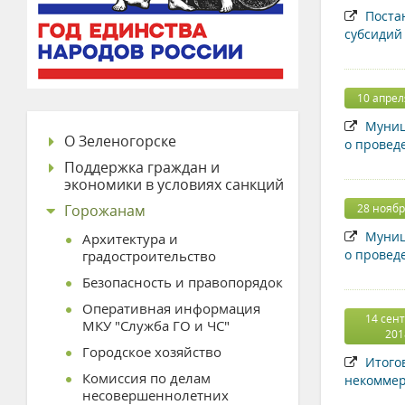
Постан
субсидий
10 апрел
Муници
О Зеленогорске
о провед
Поддержка граждан и
экономики в условиях санкций
Горожанам
28 ноябр
Муници
Архитектура и
о провед
градостроительство
Безопасность и правопорядок
Оперативная информация
14 сен
МКУ "Служба ГО и ЧС"
201
Городское хозяйство
Итогов
Комиссия по делам
некоммер
несовершеннолетних