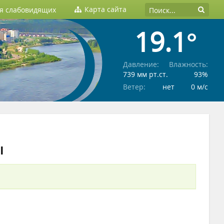
Карта сайта
ля слабовидящих
19.1°
Давление:
Влажность:
739 мм рт.ст.
93%
Ветер:
нет
0 м/c
ы