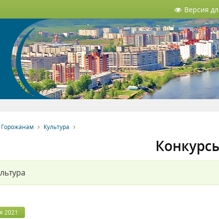
Версия д
Горожанам
Культура
Конкурс
льтура
я 2021