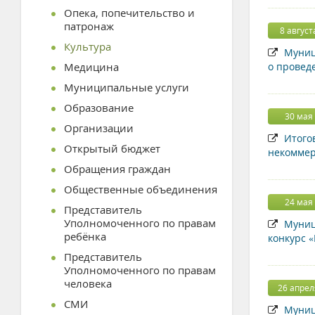
Опека, попечительство и
патронаж
8 август
Культура
Муници
Медицина
о проведе
Муниципальные услуги
Образование
30 мая
Организации
Итогов
Открытый бюджет
некоммер
Обращения граждан
Общественные объединения
24 мая
Представитель
Уполномоченного по правам
Муници
ребёнка
конкурс 
Представитель
Уполномоченного по правам
человека
26 апрел
СМИ
Муници