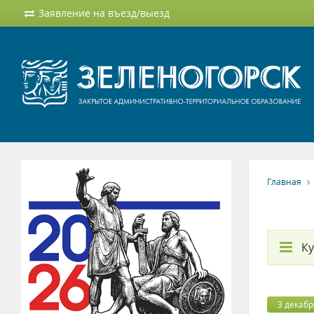
Заявление на въезд/выезд
Главная
Ку
3 декабр