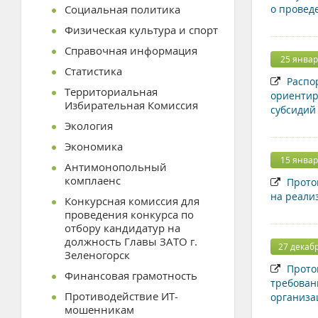
Социальная политика
о проведе
Физическая культура и спорт
Справочная информация
25 январ
Статистика
Распор
Территориальная
ориентир
Избирательная Комиссия
субсидий
Экология
Экономика
15 январ
Антимонопольный
комплаенс
Проток
на реали
Конкурсная комиссия для
проведения конкурса по
отбору кандидатур на
должность Главы ЗАТО г.
27 декаб
Зеленогорск
Проток
Финансовая грамотность
требован
Противодействие ИТ-
организа
мошенникам