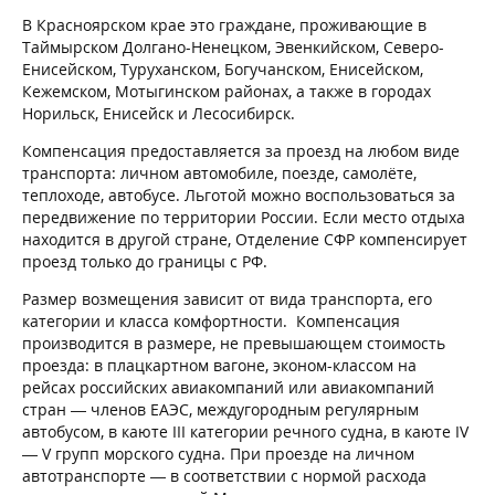
В Красноярском крае это граждане, проживающие в
Таймырском Долгано-Ненецком, Эвенкийском, Северо-
Енисейском, Туруханском, Богучанском, Енисейском,
Кежемском, Мотыгинском районах, а также в городах
Норильск, Енисейск и Лесосибирск.
Компенсация предоставляется за проезд на любом виде
транспорта: личном автомобиле, поезде, самолёте,
теплоходе, автобусе. Льготой можно воспользоваться за
передвижение по территории России. Если место отдыха
находится в другой стране, Отделение СФР компенсирует
проезд только до границы с РФ.
Размер возмещения зависит от вида транспорта, его
категории и класса комфортности. Компенсация
производится в размере, не превышающем стоимость
проезда: в плацкартном вагоне, эконом-классом на
рейсах российских авиакомпаний или авиакомпаний
стран — членов ЕАЭС, междугородным регулярным
автобусом, в каюте III категории речного судна, в каюте IV
— V групп морского судна. При проезде на личном
автотранспорте — в соответствии с нормой расхода