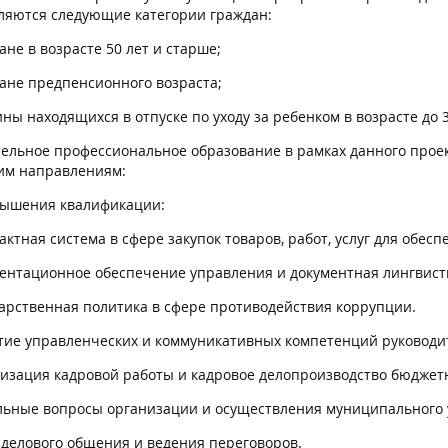
вляются следующие категории граждан:
не в возрасте 50 лет и старше;
не предпенсионного возраста;
ы находящихся в отпуске по уходу за ребенком в возрасте до 3
ельное профессиональное образование в рамках данного проек
им направлениям:
ышения квалификации:
актная система в сфере закупок товаров, работ, услуг для обе
ентационное обеспечение управления и документная лингвист
арственная политика в сфере противодействия коррупции.
тие управленческих и коммуникативных компетенций руководи
изация кадровой работы и кадровое делопроизводство бюджет
льные вопросы организации и осуществления муниципального 
 делового общения и ведения переговоров.