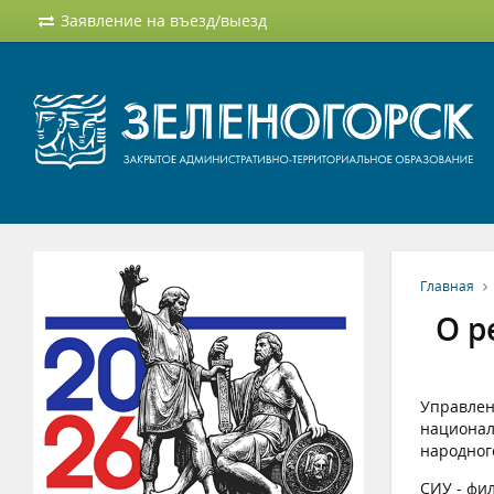
Заявление на въезд/выезд
Главная
О р
Управлен
национал
народног
СИУ - фи