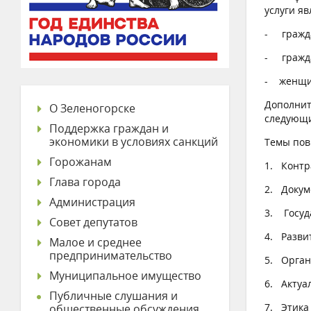
услуги я
- гражда
- гражда
- женщин
Дополнит
О Зеленогорске
следующ
Поддержка граждан и
экономики в условиях санкций
Темы пов
Горожанам
1. Контр
Глава города
2. Докум
Администрация
3. Госуд
Совет депутатов
4. Разви
Малое и среднее
предпринимательство
5. Орган
Муниципальное имущество
6. Актуа
Публичные слушания и
7. Этика
общественные обсуждения