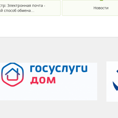
стр: Электронная почта -
Новости
й способ обмена…