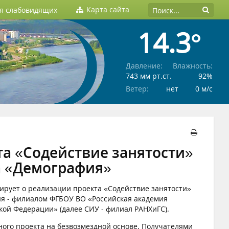
Карта сайта
ля слабовидящих
14.3°
Давление:
Влажность:
743 мм рт.ст.
92%
Ветер:
нет
0 м/c
а «Содействие занятости»
а «Демография»
ирует о реализации проекта «Содействие занятости»
я - филиалом ФГБОУ ВО «Российская академия
кой Федерации» (далее СИУ - филиал РАНХиГС).
ого проекта на безвозмездной основе. Получателями