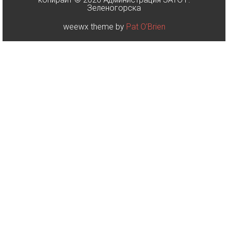
Зеленогорска
weewx theme by
Pat O'Brien