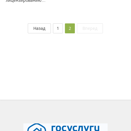
лицензированию…
(текущая)
Назад
1
2
Вперед